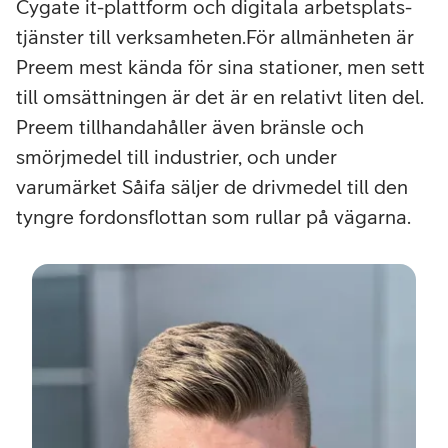
Cygate it-plattform och digitala arbetsplats-
tjänster till verksamheten.
För allmänheten är
Preem mest kända för sina stationer, men sett
till omsättningen är det är en relativt liten del.
Preem tillhandahåller även bränsle och
smörjmedel till industrier, och under
varumärket Såifa säljer de drivmedel till den
tyngre fordonsflottan som rullar på vägarna.
–
Rob
Joha
Che
IT
Oper