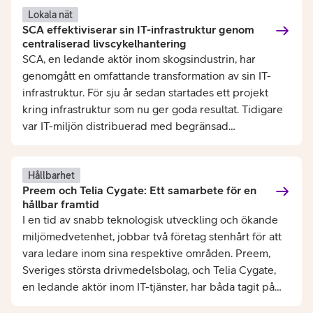
Lokala nät
SCA effektiviserar sin IT-infrastruktur genom
centraliserad livscykelhantering
SCA, en ledande aktör inom skogsindustrin, har
genomgått en omfattande transformation av sin IT-
infrastruktur. För sju år sedan startades ett projekt
kring infrastruktur som nu ger goda resultat. Tidigare
var IT-miljön distribuerad med begränsad
centraliserad administration av nätverkshårdvara på
olika produktionsanläggningar. Det orsakade
spridning i val av utrustning och lösningar som i sin tur
Hållbarhet
Preem och Telia Cygate: Ett samarbete för en
skapade utmaningar kring livscykelhantering och
hållbar framtid
omsättning av äldre nätverkshårdvara.
I en tid av snabb teknologisk utveckling och ökande
miljömedvetenhet, jobbar två företag stenhårt för att
vara ledare inom sina respektive områden. Preem,
Sveriges största drivmedelsbolag, och Telia Cygate,
en ledande aktör inom IT-tjänster, har båda tagit på
sig manteln att driva förändring och innovation inom