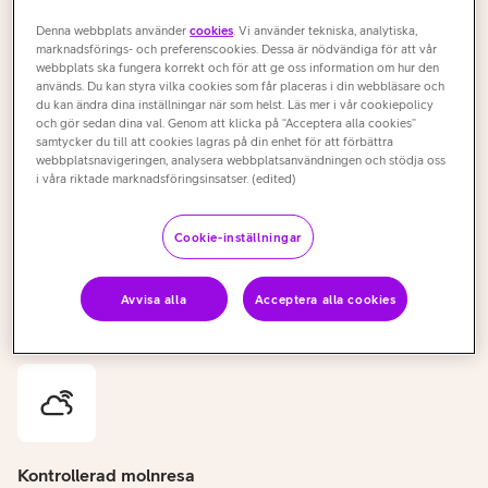
sina idéer i Azure på ett säkert och
Denna webbplats använder
cookies
. Vi använder tekniska, analytiska,
ekonomiskt sätt.
marknadsförings- och preferenscookies. Dessa är nödvändiga för att vår
webbplats ska fungera korrekt och för att ge oss information om hur den
används. Du kan styra vilka cookies som får placeras i din webbläsare och
du kan ändra dina inställningar när som helst. Läs mer i vår cookiepolicy
och gör sedan dina val. Genom att klicka på “Acceptera alla cookies”
samtycker du till att cookies lagras på din enhet för att förbättra
webbplatsnavigeringen, analysera webbplatsanvändningen och stödja oss
i våra riktade marknadsföringsinsatser. (edited)
Accelererad och säker innovation
Preem ville accelerera innovationen samtidigt som
Cookie-inställningar
onödiga kostnader undveks och förvaltningen
framtidssäkrades, utan att kompromissa på säkerheten.
Avvisa alla
Acceptera alla cookies
Kontrollerad molnresa