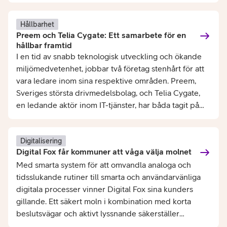
relevans och kundnöjdhet.
Hållbarhet
Preem och Telia Cygate: Ett samarbete för en
hållbar framtid
I en tid av snabb teknologisk utveckling och ökande
miljömedvetenhet, jobbar två företag stenhårt för att
vara ledare inom sina respektive områden. Preem,
Sveriges största drivmedelsbolag, och Telia Cygate,
en ledande aktör inom IT-tjänster, har båda tagit på
sig manteln att driva förändring och innovation inom
sina branscher.
Digitalisering
Digital Fox får kommuner att våga välja molnet
Med smarta system för att omvandla analoga och
tidsslukande rutiner till smarta och användarvänliga
digitala processer vinner Digital Fox sina kunders
gillande. Ett säkert moln i kombination med korta
beslutsvägar och aktivt lyssnande säkerställer
relevans och kundnöjdhet.