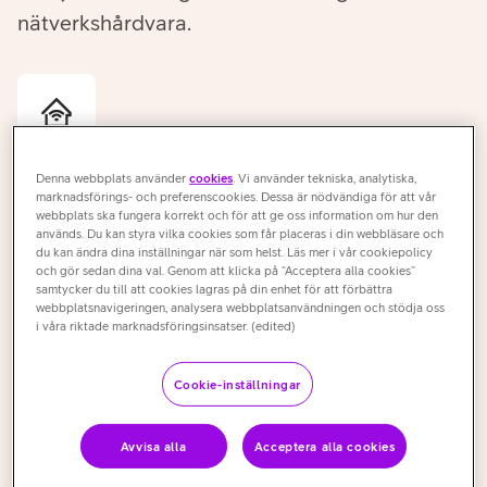
nätverkshårdvara.
Denna webbplats använder
cookies
. Vi använder tekniska, analytiska,
Förbättrad livscykelhantering
marknadsförings- och preferenscookies. Dessa är nödvändiga för att vår
webbplats ska fungera korrekt och för att ge oss information om hur den
Centraliserad administration förbättrar möjligheterna att
används. Du kan styra vilka cookies som får placeras i din webbläsare och
planera byte av gammal nätverkshårdvara.
du kan ändra dina inställningar när som helst. Läs mer i vår cookiepolicy
och gör sedan dina val. Genom att klicka på “Acceptera alla cookies”
samtycker du till att cookies lagras på din enhet för att förbättra
webbplatsnavigeringen, analysera webbplatsanvändningen och stödja oss
i våra riktade marknadsföringsinsatser. (edited)
Cookie-inställningar
Ökad säkerhet
Avvisa alla
Acceptera alla cookies
Förbättrad livscykelhantering säkerställer god säkerhet i