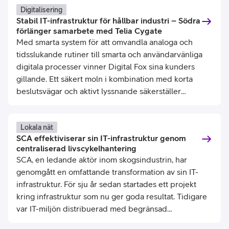
Digitalisering
Stabil IT-infrastruktur för hållbar industri – Södra
förlänger samarbete med Telia Cygate
Med smarta system för att omvandla analoga och
tidsslukande rutiner till smarta och användarvänliga
digitala processer vinner Digital Fox sina kunders
gillande. Ett säkert moln i kombination med korta
beslutsvägar och aktivt lyssnande säkerställer
relevans och kundnöjdhet.
Lokala nät
SCA effektiviserar sin IT-infrastruktur genom
centraliserad livscykelhantering
SCA, en ledande aktör inom skogsindustrin, har
genomgått en omfattande transformation av sin IT-
infrastruktur. För sju år sedan startades ett projekt
kring infrastruktur som nu ger goda resultat. Tidigare
var IT-miljön distribuerad med begränsad
centraliserad administration av nätverkshårdvara på