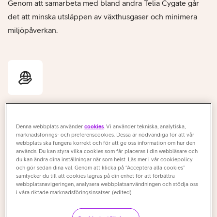
Genom att samarbeta med bland andra Telia Cygate går
det att minska utsläppen av växthusgaser och minimera
miljöpåverkan.
Hållbarhet
Preem väljer expansion av förnybar produktion med
Denna webbplats använder
cookies
. Vi använder tekniska, analytiska,
marknadsförings- och preferenscookies. Dessa är nödvändiga för att vår
minimal miljöpåverkan. Målet är nettoutsläpp noll senast
webbplats ska fungera korrekt och för att ge oss information om hur den
används. Du kan styra vilka cookies som får placeras i din webbläsare och
2035.
du kan ändra dina inställningar när som helst. Läs mer i vår cookiepolicy
och gör sedan dina val. Genom att klicka på “Acceptera alla cookies”
samtycker du till att cookies lagras på din enhet för att förbättra
webbplatsnavigeringen, analysera webbplatsanvändningen och stödja oss
i våra riktade marknadsföringsinsatser. (edited)