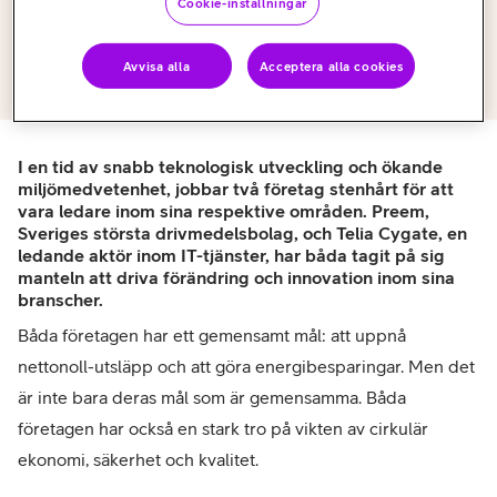
Cookie-inställningar
Cystore
Avvisa alla
Acceptera alla cookies
Se våra erbjudanden i Cystore
I en tid av snabb teknologisk utveckling och ökande
miljömedvetenhet, jobbar två företag stenhårt för att
vara ledare inom sina respektive områden. Preem,
Sveriges största drivmedelsbolag, och Telia Cygate, en
ledande aktör inom IT-tjänster, har båda tagit på sig
manteln att driva förändring och innovation inom sina
branscher.
Båda företagen har ett gemensamt mål: att uppnå
nettonoll-utsläpp och att göra energibesparingar. Men det
är inte bara deras mål som är gemensamma. Båda
företagen har också en stark tro på vikten av cirkulär
ekonomi, säkerhet och kvalitet.