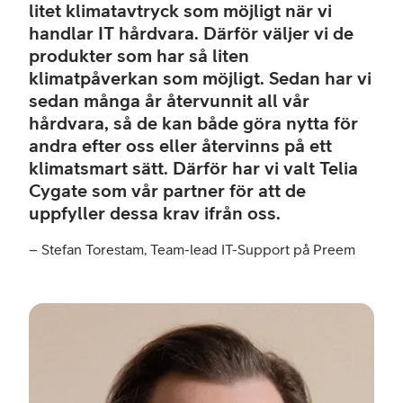
litet klimatavtryck som möjligt när vi
handlar IT hårdvara. Därför väljer vi de
produkter som har så liten
klimatpåverkan som möjligt. Sedan har vi
sedan många år återvunnit all vår
hårdvara, så de kan både göra nytta för
andra efter oss eller återvinns på ett
klimatsmart sätt. Därför har vi valt Telia
Cygate som vår partner för att de
uppfyller dessa krav ifrån oss.
– Stefan Torestam, Team-lead IT-Support på Preem
–
Max
Soko
Prod
Cyst