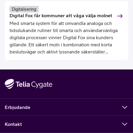
olika produktionsanläggningar. Det orsakade
spridning i val av utrustning och lösningar som i sin tur
Digitalisering
Digital Fox får kommuner att våga välja molnet
skapade utmaningar kring livscykelhantering och
Med smarta system för att omvandla analoga och
omsättning av äldre nätverkshårdvara.
tidsslukande rutiner till smarta och användarvänliga
digitala processer vinner Digital Fox sina kunders
gillande. Ett säkert moln i kombination med korta
beslutsvägar och aktivt lyssnande säkerställer
relevans och kundnöjdhet.
Erbjudande
Kontakt