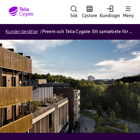
Gå till sidans innehåll
Sök
Cystore
Kundlogin
Meny
Kunder berättar
Preem och Telia Cygate: Ett samarbete för en hållbar framtid