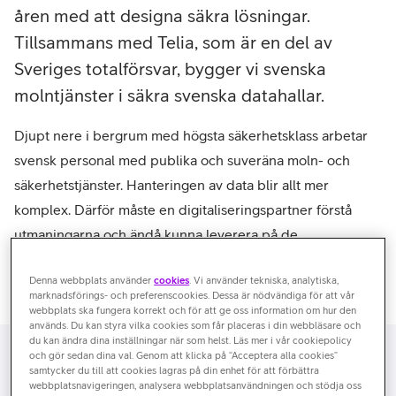
åren med att designa säkra lösningar.
Tillsammans med Telia, som är en del av
Sveriges totalförsvar, bygger vi svenska
molntjänster i säkra svenska datahallar.
Djupt nere i bergrum med högsta säkerhetsklass arbetar
svensk personal med publika och suveräna moln- och
säkerhetstjänster. Hanteringen av data blir allt mer
komplex. Därför måste en digitaliseringspartner förstå
utmaningarna och ändå kunna leverera på de
användarmässiga kraven om fortsatt digitalt samarbete. Vi
Denna webbplats använder
cookies
. Vi använder tekniska, analytiska,
löser detta med något som vi kallar för Suveräna moln.
marknadsförings- och preferenscookies. Dessa är nödvändiga för att vår
webbplats ska fungera korrekt och för att ge oss information om hur den
används. Du kan styra vilka cookies som får placeras i din webbläsare och
du kan ändra dina inställningar när som helst. Läs mer i vår cookiepolicy
och gör sedan dina val. Genom att klicka på “Acceptera alla cookies”
UPPFYLLER GÄLLANDE KRAV OCH REGLER
samtycker du till att cookies lagras på din enhet för att förbättra
webbplatsnavigeringen, analysera webbplatsanvändningen och stödja oss
Vi erbjuder molnlösningar som klarar hårda krav