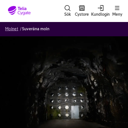
Gå till sidans innehåll
Sök
Cystore
Kundlogin
Meny
Molnet
Suveräna moln