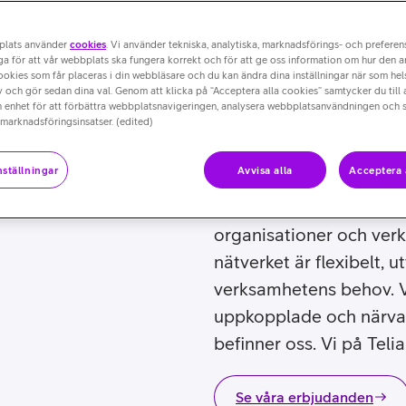
plats använder
cookies
. Vi använder tekniska, analytiska, marknadsförings- och prefere
a för att vår webbplats ska fungera korrekt och för att ge oss information om hur den 
cookies som får placeras i din webbläsare och du kan ändra dina inställningar när som hels
 och gör sedan dina val. Genom att klicka på “Acceptera alla cookies” samtycker du till 
n enhet för att förbättra webbplatsnavigeringen, analysera webbplatsanvändningen och s
 marknadsföringsinsatser. (edited)
ställningar
Avvisa alla
Acceptera 
Ett tillgängligt, stabilt
organisationer och verks
nätverket är flexibelt, 
verksamhetens behov. Vi
uppkopplade och närvara
befinner oss. Vi på Teli
Se våra erbjudanden