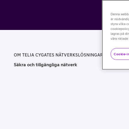
Denna webb
är nödvändig
styra vilka 
cookiepolicy
lagras på di
våra riktade
Cookie-in
OM TELIA CYGATES NÄTVERKSLÖSNINGAR
Säkra och tillgängliga nätverk