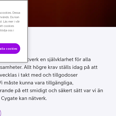
nscookies. Dessa
används. Du kan
t. Läs mer i vår
att cookies
tödja oss i
alla cookies
 och säkert nätverk en självklarhet för alla
amheter. Allt högre krav ställs idag på att
utvecklas i takt med och tillgodoser
 måste kunna vara tillgängliga,
nde på ett smidigt och säkert sätt var vi än
a Cygate kan nätverk.