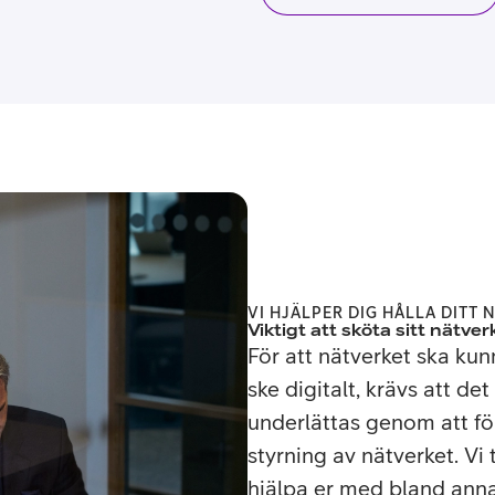
VI HJÄLPER DIG HÅLLA DITT 
Viktigt att sköta sitt nätver
För att nätverket ska kun
ske digitalt, krävs att de
underlättas genom att fö
styrning av nätverket. Vi
hjälpa er med bland ann