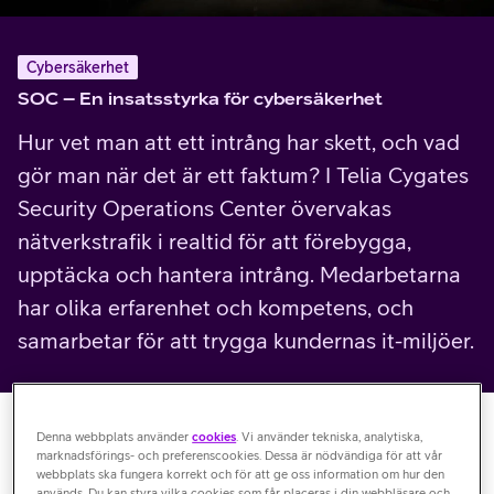
Cybersäkerhet
SOC – En insatsstyrka för cybersäkerhet
Hur vet man att ett intrång har skett, och vad
gör man när det är ett faktum? I Telia Cygates
Security Operations Center övervakas
nätverkstrafik i realtid för att förebygga,
upptäcka och hantera intrång. Medarbetarna
har olika erfarenhet och kompetens, och
samarbetar för att trygga kundernas it-miljöer.
Denna webbplats använder
cookies
. Vi använder tekniska, analytiska,
Ett Security Operations Center (SOC) är en centraliserad
marknadsförings- och preferenscookies. Dessa är nödvändiga för att vår
enhet som övervakar och hanterar den egna
webbplats ska fungera korrekt och för att ge oss information om hur den
används. Du kan styra vilka cookies som får placeras i din webbläsare och