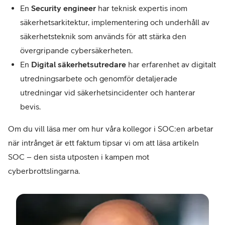
En
Security engineer
har teknisk expertis inom
säkerhetsarkitektur, implementering och underhåll av
säkerhetsteknik som används för att stärka den
övergripande cybersäkerheten.
En
Digital säkerhetsutredare
har erfarenhet av digitalt
utredningsarbete och genomför detaljerade
utredningar vid säkerhetsincidenter och hanterar
bevis.
Om du vill läsa mer om hur våra kollegor i SOC:en arbetar
när intrånget är ett faktum tipsar vi om att läsa artikeln
SOC – den sista utposten i kampen mot
cyberbrottslingarna.
–
Mart
Spiik