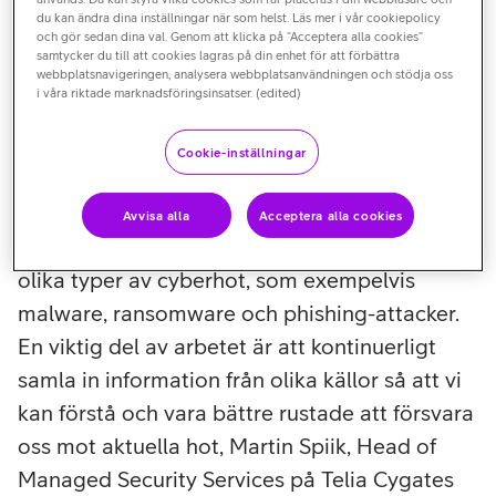
organisationens eller kunders it-infrastruktur från ett
du kan ändra dina inställningar när som helst. Läs mer i vår cookiepolicy
och gör sedan dina val. Genom att klicka på “Acceptera alla cookies”
cybersäkerhetsperspektiv. Genom realtidsanalys av miljön
samtycker du till att cookies lagras på din enhet för att förbättra
identifierar, detekterar och agerar medarbetarna på
webbplatsnavigeringen, analysera webbplatsanvändningen och stödja oss
i våra riktade marknadsföringsinsatser. (edited)
SOC:en på potentiella hot och säkerhetsincidenter.
Arbetet syftar till att proaktivt skydda system, känna igen
Cookie-inställningar
attacker, som hela tiden blir alltmer sofistikerade, och
minimera skador vid cyberattacker.
Avvisa alla
Acceptera alla cookies
Vi skyddar våra kunders IT-miljöer mot en rad
olika typer av cyberhot, som exempelvis
malware, ransomware och phishing-attacker.
En viktig del av arbetet är att kontinuerligt
samla in information från olika källor så att vi
kan förstå och vara bättre rustade att försvara
oss mot aktuella hot, Martin Spiik, Head of
Managed Security Services på Telia Cygates