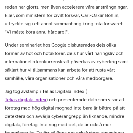
redan har gjorts, men även accelerera våra ansträngningar.
Eller, som ministern för civilt försvar, Carl-Oskar Bohlin,
uttryckte sig i ett annat sammanhang kring totalförsvaret:
"Vi måste köra ännu hårdare!".
Under seminariet hos Google diskuterades dels olika
former av hot och hotaktörer, dels hur vårt näringsliv och
internationella konkurrenskraft påverkas av cyberkrig samt
såklart hur vi tillsammans kan arbeta för att rusta vårt
samhälle, våra organisationer och våra medborgare.
Jag tog avstamp i Telias Digitala Index (
Telias digitala index
) och presenterade data som visar att
företag med hög digital mognad inte bara är bättre på att
detektera och avvärja cyberangrepp än liknande, mindre
digitala, företag. Inte nog med det, de är också mer
framgångsrika. Tyvärr så finns det också stora utmaningar