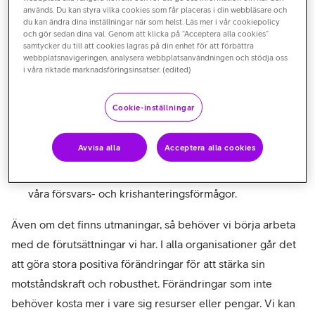
används. Du kan styra vilka cookies som får placeras i din webbläsare och
säkerhetskultur. Det behöver ske utan att skrämmas,
du kan ändra dina inställningar när som helst. Läs mer i vår cookiepolicy
och gör sedan dina val. Genom att klicka på “Acceptera alla cookies”
men vi skall heller inte försköna den verklighet vi lever
samtycker du till att cookies lagras på din enhet för att förbättra
i.
webbplatsnavigeringen, analysera webbplatsanvändningen och stödja oss
i våra riktade marknadsföringsinsatser. (edited)
Vi behöver jobba med kontinuitetsplanering och
förbereda oss för värsta tänkbara scenario. Det ger oss
Cookie-inställningar
en robusthet även när vanliga, eller mindre allvarliga,
incidenter sker.
Avvisa alla
Acceptera alla cookies
Till sist, så behöver vi utbilda våra verksamheter (på
alla nivåer) i IT-säkerhet, men även kontinuerligt öva
våra försvars- och krishanteringsförmågor.
Även om det finns utmaningar, så behöver vi börja arbeta
med de förutsättningar vi har. I alla organisationer går det
att göra stora positiva förändringar för att stärka sin
motståndskraft och robusthet. Förändringar som inte
behöver kosta mer i vare sig resurser eller pengar. Vi kan