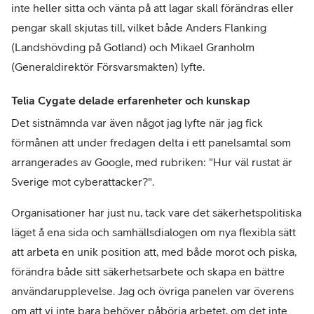
inte heller sitta och vänta på att lagar skall förändras eller
pengar skall skjutas till, vilket både Anders Flanking
(Landshövding på Gotland) och Mikael Granholm
(Generaldirektör Försvarsmakten) lyfte.
Telia Cygate delade erfarenheter och kunskap
Det sistnämnda var även något jag lyfte när jag fick
förmånen att under fredagen delta i ett panelsamtal som
arrangerades av Google, med rubriken: "Hur väl rustat är
Sverige mot cyberattacker?".
Organisationer har just nu, tack vare det säkerhetspolitiska
läget å ena sida och samhällsdialogen om nya flexibla sätt
att arbeta en unik position att, med både morot och piska,
förändra både sitt säkerhetsarbete och skapa en bättre
användarupplevelse. Jag och övriga panelen var överens
om att vi inte bara behöver påbörja arbetet, om det inte