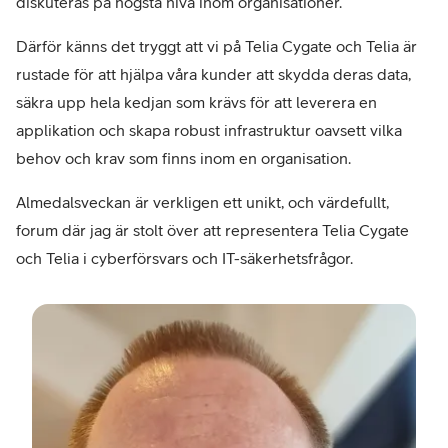
diskuteras på högsta nivå inom organisationer.
Därför känns det tryggt att vi på Telia Cygate och Telia är
rustade för att hjälpa våra kunder att skydda deras data,
säkra upp hela kedjan som krävs för att leverera en
applikation och skapa robust infrastruktur oavsett vilka
behov och krav som finns inom en organisation.
Almedalsveckan är verkligen ett unikt, och värdefullt,
forum där jag är stolt över att representera Telia Cygate
och Telia i cyberförsvars och IT-säkerhetsfrågor.
–
Sim
Bind
Cybe
simo