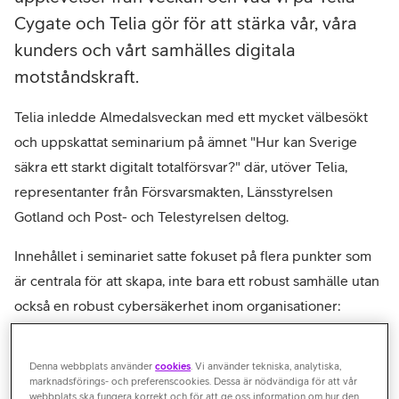
Cygate och Telia gör för att stärka vår, våra
kunders och vårt samhälles digitala
motståndskraft.
Telia inledde Almedalsveckan med ett mycket välbesökt
och uppskattat seminarium på ämnet "Hur kan Sverige
säkra ett starkt digitalt totalförsvar?" där, utöver Telia,
representanter från Försvarsmakten, Länsstyrelsen
Gotland och Post- och Telestyrelsen deltog.
Innehållet i seminariet satte fokuset på flera punkter som
är centrala för att skapa, inte bara ett robust samhälle utan
också en robust cybersäkerhet inom organisationer:
Vi behöver identifiera våra sårbarheter, våra svaga
Denna webbplats använder
cookies
. Vi använder tekniska, analytiska,
länkar, och säkerställa att vi säkrar upp basen allra först.
marknadsförings- och preferenscookies. Dessa är nödvändiga för att vår
Vi behöver öka försvarsviljan och skapa en
webbplats ska fungera korrekt och för att ge oss information om hur den