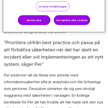
komplex, det går inte att fullt ut förstå alla aspekter av
Cookie-inställningar
hotbilden, och organisationens motståndskraft förändras
hela tiden. Så snarare än att sätta upp ett stort program
Avvisa alla
Acceptera alla cookies
som ska adressera alla brister, är det bättre att hela tiden
sträva efter att göra saker lite bättre.
Prioritera utifrån best practice och passa på
att förbättra säkerheten när det har skett en
incident eller vid implementeringen av ett nytt
system, säger Per.
Per beskriver att de flesta som arbetar med
informationssäkerhet ofta är analytiska och lite fyrkantiga
som personer. Dessutom utmärker de sig som otroligt
noggranna med säkerheten i vardagen. En kollega
berättade för Per att han trodde att han hade sett den nya