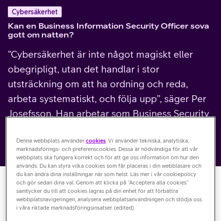
Cybersäkerhet
Kan en Business Information Security Officer sova
gott om natten?
”Cybersäkerhet är inte något magiskt eller
obegripligt, utan det handlar i stor
utsträckning om att ha ordning och reda,
arbeta systematiskt, och följa upp”, säger Per
Josefsson. Han arbetar som Business Security
Officer (BISO) på Telia Company och lever och
Denna webbplats använder
cookies
. Vi använder tekniska, analytiska,
andas säkerhet.
marknadsförings- och preferenscookies. Dessa är nödvändiga för att vår
webbplats ska fungera korrekt och för att ge oss information om hur den
används. Du kan styra vilka cookies som får placeras i din webbläsare och
du kan ändra dina inställningar när som helst. Läs mer i vår cookiepolicy
och gör sedan dina val. Genom att klicka på “Acceptera alla cookies”
I en perfekt värld går det att göra en lista över allt som
samtycker du till att cookies lagras på din enhet för att förbättra
webbplatsnavigeringen, analysera webbplatsanvändningen och stödja oss
krävs för att miljön ska vara säker och sedan beta av den.
i våra riktade marknadsföringsinsatser. (edited)
Men så ser förutsättningarna sällan ut. En it-miljö är