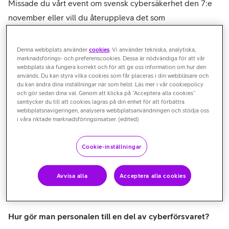
Missade du vårt event om svensk cybersäkerhet den 7:e
november eller vill du återuppleva det som
presenterades?
Denna webbplats använder
cookies
. Vi använder tekniska, analytiska,
marknadsförings- och preferenscookies. Dessa är nödvändiga för att vår
webbplats ska fungera korrekt och för att ge oss information om hur den
används. Du kan styra vilka cookies som får placeras i din webbläsare och
du kan ändra dina inställningar när som helst. Läs mer i vår cookiepolicy
och gör sedan dina val. Genom att klicka på “Acceptera alla cookies”
samtycker du till att cookies lagras på din enhet för att förbättra
webbplatsnavigeringen, analysera webbplatsanvändningen och stödja oss
i våra riktade marknadsföringsinsatser. (edited)
Cookie-inställningar
Eminenta talare: Petra, Anna, Peter, Zakaria, Mats och
Avvisa alla
Acceptera alla cookies
André.
Hur gör man personalen till en del av cyberförsvaret?