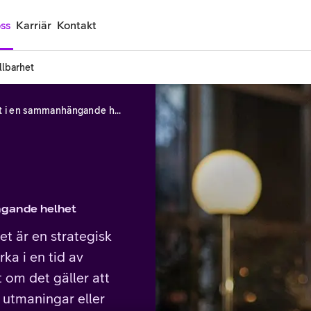
ss
Karriär
Kontakt
llbarhet
Säkerhet, kontroll och flexibilitet i en sammanhängande helhet
ängande helhet
et är en strategisk
rka i en tid av
t om det gäller att
s utmaningar eller