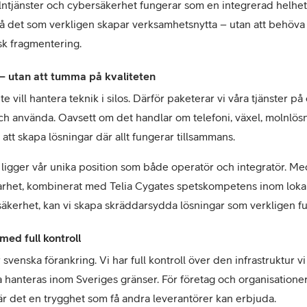
ntjänster och cybersäkerhet fungerar som en integrerad helhet
på det som verkligen skapar verksamhetsnytta – utan att behöva 
sk fragmentering.
 – utan att tumma på kvaliteten
te vill hantera teknik i silos. Därför paketerar vi våra tjänster på
och använda. Oavsett om det handlar om telefoni, växel, molnlösn
l att skapa lösningar där allt fungerar tillsammans.
igger vår unika position som både operatör och integratör. Med
arhet, kombinerat med Telia Cygates spetskompetens inom lokal
äkerhet, kan vi skapa skräddarsydda lösningar som verkligen fu
med full kontroll
r svenska förankring. Vi har full kontroll över den infrastruktur v
ata hanteras inom Sveriges gränser. För företag och organisation
 är det en trygghet som få andra leverantörer kan erbjuda.