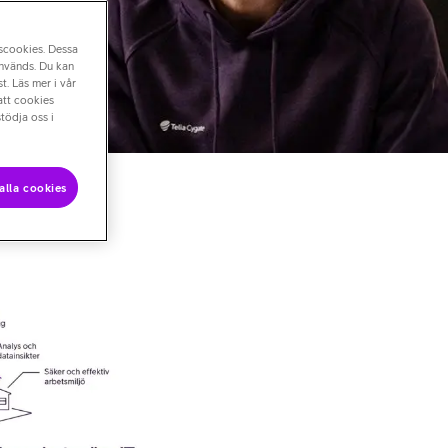
nscookies. Dessa
används. Du kan
t. Läs mer i vår
att cookies
tödja oss i
alla cookies