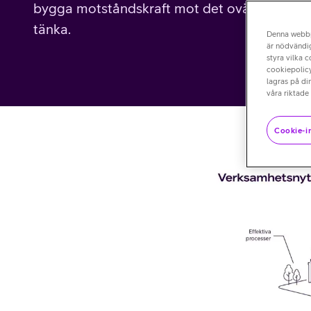
bygga motståndskraft mot det oväntade, krävs
tänka.
Denna webb
är nödvändig
styra vilka 
cookiepolicy
lagras på di
våra riktade
Cookie-in