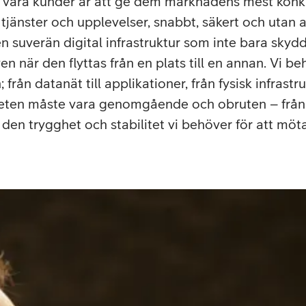
för våra kunder är att ge dem marknadens mest konk
 tjänster och upplevelser, snabbt, säkert och utan a
n suverän digital infrastruktur som inte bara skyd
en när den flyttas från en plats till en annan. Vi b
rån datanät till applikationer, från fysisk infrastrukt
ten måste vara genomgående och obruten – från kä
 den trygghet och stabilitet vi behöver för att möt