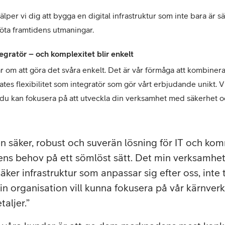
per vi dig att bygga en digital infrastruktur som inte bara är s
möta framtidens utmaningar.
egratör – och komplexitet blir enkelt
 om att göra det svåra enkelt. Det är vår förmåga att kombinera 
es flexibilitet som integratör som gör vårt erbjudande unikt. Vi
tt du kan fokusera på att utveckla din verksamhet med säkerhet och
 en säker, robust och suverän lösning för IT och k
s behov på ett sömlöst sätt. Det min verksamhet 
säker infrastruktur som anpassar sig efter oss, inte
min organisation vill kunna fokusera på vår kärnver
taljer.