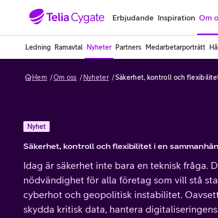
Gå till sidans innehåll
Erbjudande
Inspiration
Om o
Ledning
Ramavtal
Nyheter
Partners
Medarbetarporträtt
Hå
Hem
Om oss
Nyheter
Nyhet
Säkerhet, kontroll och flexibilitet i en sammanh
Idag är säkerhet inte bara en teknisk fråga. D
nödvändighet för alla företag som vill stå sta
cyberhot och geopolitisk instabilitet. Oavset
skydda kritisk data, hantera digitaliseringen