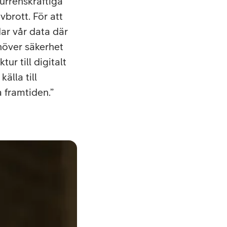
urrenskraftiga
vbrott. För att
dar vår data där
ehöver säkerhet
ur till digitalt
lla till
a framtiden.
–
IT
chefen