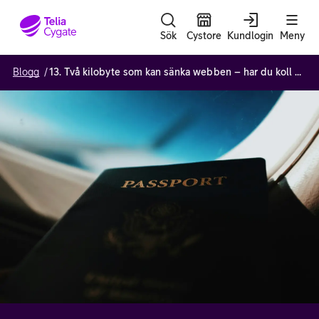
Gå till sidans innehåll
Sök
Cystore
Kundlogin
Meny
Blogg
13. Två kilobyte som kan sänka webben – har du koll på certifikaten?