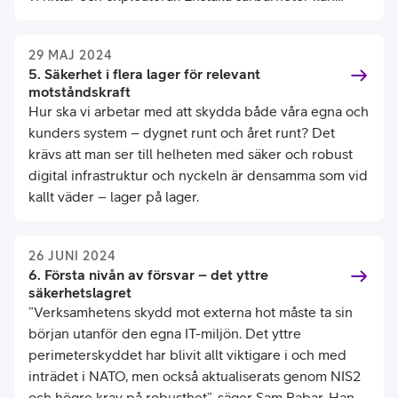
utsätta en hel infrastruktur för risk, och det är så vi tar
oss in. Genom att vara först hjälper vi kunden att
29 MAJ 2024
stänga dörren för ett riktigt cyberhot, säger Christian
5. Säkerhet i flera lager för relevant
Holmstedt som arbetar som specialist på
motståndskraft
cybersäkerhet och IT-säkerhet på Telia Cygate
Hur ska vi arbetar med att skydda både våra egna och
kunders system – dygnet runt och året runt? Det
krävs att man ser till helheten med säker och robust
digital infrastruktur och nyckeln är densamma som vid
kallt väder – lager på lager.
26 JUNI 2024
6. Första nivån av försvar – det yttre
säkerhetslagret
”Verksamhetens skydd mot externa hot måste ta sin
början utanför den egna IT-miljön. Det yttre
perimeterskyddet har blivit allt viktigare i och med
inträdet i NATO, men också aktualiserats genom NIS2
och högre krav på robusthet”, säger Sam Rabar. Han