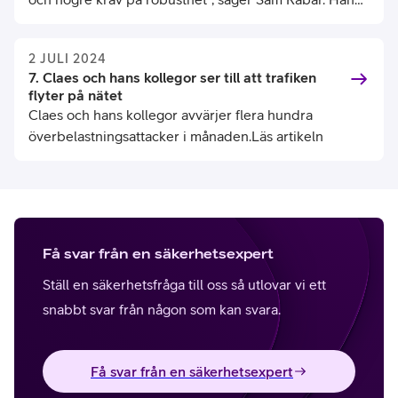
arbetar som global rådgivare och expert inom
säkerhet på Telia.
2 JULI 2024
7. Claes och hans kollegor ser till att trafiken
flyter på nätet
Claes och hans kollegor avvärjer flera hundra
överbelastningsattacker i månaden.Läs artikeln
Få svar från en säkerhetsexpert
Ställ en säkerhetsfråga till oss så utlovar vi ett
snabbt svar från någon som kan svara.
Få svar från en säkerhetsexpert