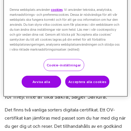
I många situationer behöver vi kunna styrka att vi är den vi
Denna webbplats använder
cookies
. Vi använder tekniska, analytiska,
marknadsförings- och preferenscookies. Dessa är nödvändiga för att vår
är genom att visa upp en godkänd form av legitimation.
webbplats ska fungera korrekt och för att ge oss information om hur den
Exempelvis när vi reser från ett land till ett annat, hämtar
används. Du kan styra vilka cookies som får placeras i din webbläsare och
du kan ändra dina inställningar när som helst. Läs mer i vår cookiepolicy
ett paket eller söker vård på ett sjukhus. På nätet behöver
och gör sedan dina val. Genom att klicka på “Acceptera alla cookies”
personer, företag och organisationer också kunna styrka
samtycker du till att cookies lagras på din enhet för att förbättra
webbplatsnavigeringen, analysera webbplatsanvändningen och stödja oss
sin identitet i olika sammanhang.
i våra riktade marknadsföringsinsatser. (edited)
Du är säkert bekant med att säkra sidor på
Cookie-inställningar
webben har https och ett hänglås i
adressfältet. Men alla digitala
Avvisa alla
Acceptera alla cookies
identitetshandlingar och krypteringslösningar
för mejl inte är lika säkra, säger Sandra.
Det finns två vanliga sorters digitala certifikat. Ett OV-
certifikat kan jämföras med passet som du har med dig när
du ger dig ut och reser. Det tillhandahålls av en godkänd