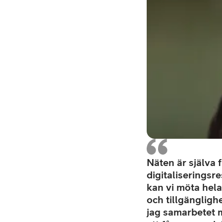
Näten är själva 
digitaliseringsr
kan vi möta hel
och tillgängligh
jag samarbetet 