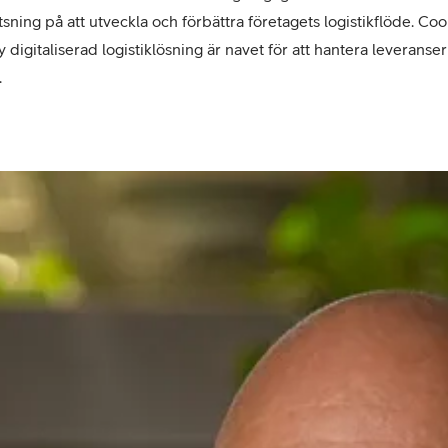
ning på att utveckla och förbättra företagets logistikflöde. Coo
 digitaliserad logistiklösning är navet för att hantera leveranser 
.