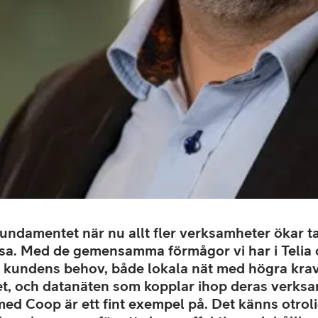
fundamentet när nu allt fler verksamheter ökar ta
esa. Med de gemensamma förmågor vi har i Telia 
a kundens behov, både lokala nät med högra krav
et, och datanäten som kopplar ihop deras verksa
med Coop är ett fint exempel på. Det känns otro