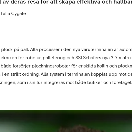
l av deras resa för att skapa effektiva och hållba
 Telia Cygate
l plock på pall. Alla processer i den nya varuterminalen är auto
tekniken för robotar, palletering och SSI Schäfers nya 3D-matri
åde försörjer plockningsrobotar för enskilda kollin och plockn
i en strikt ordning. Alla system i terminalen kopplas upp mot d
ösningen, som i sin tur integreras mot både butiker och företaget