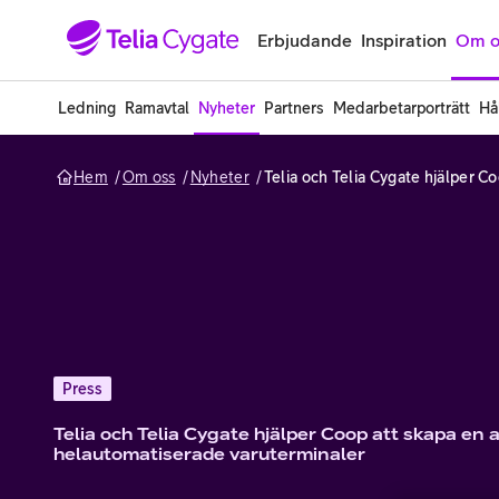
Gå till sidans innehåll
Erbjudande
Inspiration
Om o
Ledning
Ramavtal
Nyheter
Partners
Medarbetarporträtt
Hå
Hem
Om oss
Nyheter
Press
Telia och Telia Cygate hjälper Coop att skapa en 
helautomatiserade varuterminaler