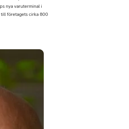
ps nya varuterminal i
till företagets cirka 800
–
Fredrik
Sidmar,
VD
Telia
Cygate