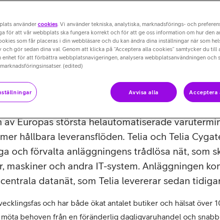
plats använder
cookies
. Vi använder tekniska, analytiska, marknadsförings- och prefere
a för att vår webbplats ska fungera korrekt och för att ge oss information om hur den 
cookies som får placeras i din webbläsare och du kan ändra dina inställningar när som hels
 och gör sedan dina val. Genom att klicka på “Acceptera alla cookies” samtycker du till 
n enhet för att förbättra webbplatsnavigeringen, analysera webbplatsanvändningen och s
 marknadsföringsinsatser. (edited)
ställningar
Avvisa alla
Acceptera 
av Europas största helautomatiserade varutermina
 mer hållbara leveransflöden. Telia och Telia Cygate
a och förvalta anläggningens trådlösa nät, som s
r, maskiner och andra IT-system. Anläggningen k
 centrala datanät, som Telia levererar sedan tidiga
tvecklingsfas och har både ökat antalet butiker och hälsat öv
a möta behoven från en föränderlig dagligvaruhandel och snab