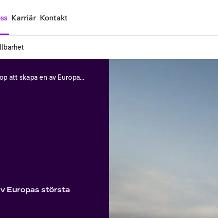
ss
Karriär
Kontakt
llbarhet
Telia och Telia Cygate hjälper Coop att skapa en av Europas största helautomatiserade varuterminaler
av Europas största