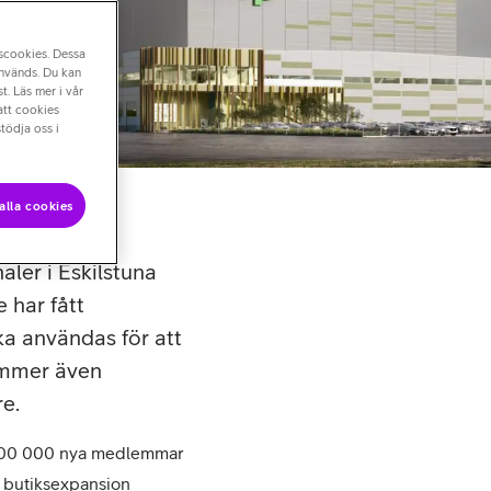
nscookies. Dessa
används. Du kan
t. Läs mer i vår
att cookies
tödja oss i
alla cookies
ler i Eskilstuna
 har fått
ka användas för att
ommer även
re.
er 100 000 nya medlemmar
b butiksexpansion