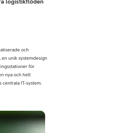
ra logistikflöden
matiserade och
x, en unik systemdesign
ingsstationer för
en nya och helt
s centrala IT-system.
–
Örjan
Grandin,
vVD