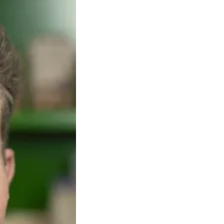
för
Coop
Sverige