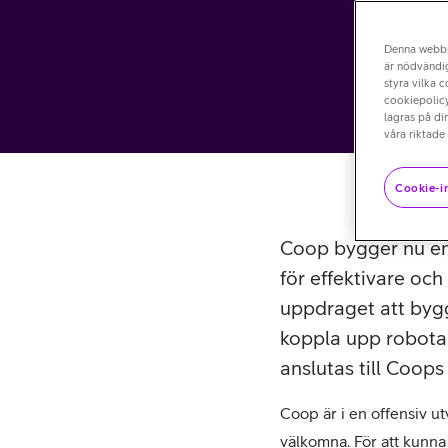
Denna webb
är nödvändig
styra vilka 
cookiepolicy
lagras på di
våra riktade
Cookie-in
Coop bygger nu en 
för effektivare och
uppdraget att bygg
koppla upp robota
anslutas till Coops
Coop är i en offensiv u
välkomna. För att kunn