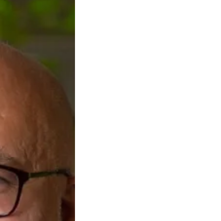
Sidmar,
VD
Telia
Cygate