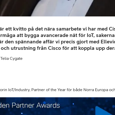
är ett kvitto på det nära samarbete vi har med Ci
åga att bygga avancerade nät för IoT, sakernas 
r den spännande affär vi precis gjort med Ellevio
och utrustning från Cisco för att koppla upp der
 Telia Cygate
orin IoT/Industry, Partner of the Year för både Norra Europa oc