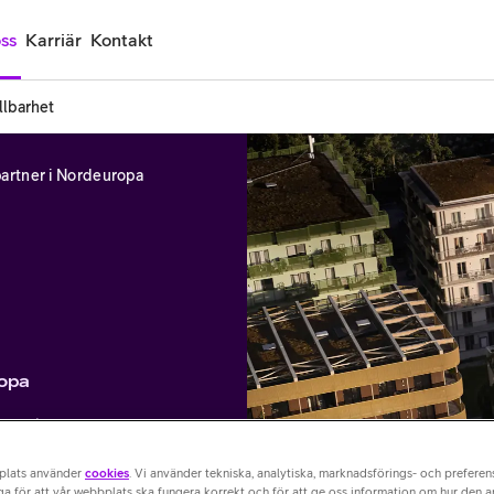
ss
Karriär
Kontakt
llbarhet
-partner i Nordeuropa
ropa
os stora
årets IoT-partner i
plats använder
cookies
. Vi använder tekniska, analytiska, marknadsförings- och prefere
a för att vår webbplats ska fungera korrekt och för att ge oss information om hur den 