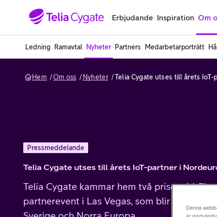
Gå till sidans innehåll
Erbjudande
Inspiration
Om o
Ledning
Ramavtal
Nyheter
Partners
Medarbetarporträtt
Hå
Hem
Om oss
Nyheter
Telia Cygate utses till årets IoT
Pressmeddelande
Telia Cygate utses till årets IoT-partner i Nordeu
Telia Cygate kammar hem två priser vid Cisc
partnerevent i Las Vegas, som blir utsedd till 
Denna webb
Sverige och Norra Europa.
är nödvändig