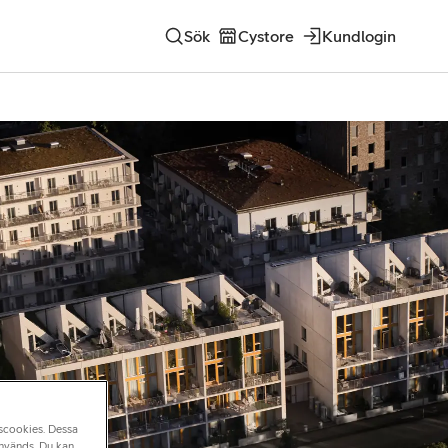
Sök
Cystore
Kundlogin
nscookies. Dessa
används. Du kan