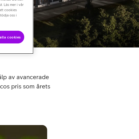
t. Läs mer i vår
att cookies
tödja oss i
alla cookies
jälp av avancerade
scos pris som årets
–
Fredrik