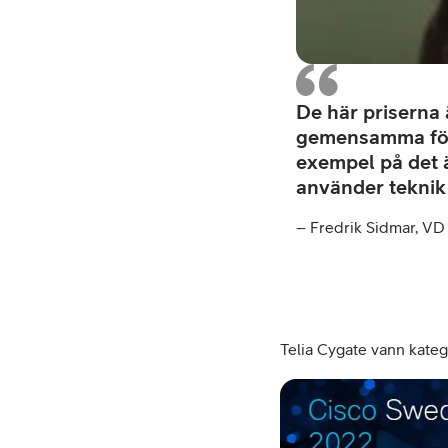
De här priserna 
gemensamma förm
exempel på det ä
använder teknik 
– Fredrik Sidmar, VD
Telia Cygate vann kateg