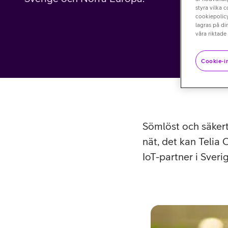
styra vilka 
cookiepolicy
lagras på di
våra riktade
Cookie-in
Sömlöst och säkert
nät, det kan Telia 
IoT-partner i Sver