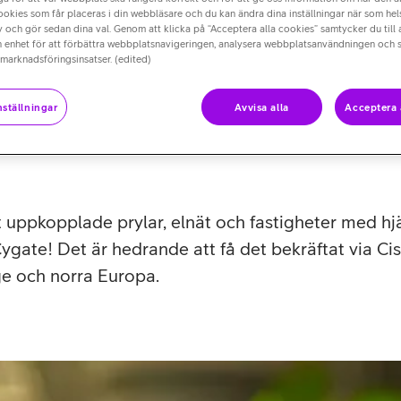
cookies som får placeras i din webbläsare och du kan ändra dina inställningar när som hels
 och gör sedan dina val. Genom att klicka på “Acceptera alla cookies” samtycker du till 
n enhet för att förbättra webbplatsnavigeringen, analysera webbplatsanvändningen och s
 marknadsföringsinsatser. (edited)
ställningar
Avvisa alla
Acceptera 
 uppkopplade prylar, elnät och fastigheter med h
Cygate! Det är hedrande att få det bekräftat via Ci
ige och norra Europa.