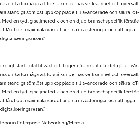
ras unika förmåga att förstå kundernas verksamhet och översätt
 vara ständigt sömlöst uppkopplade till avancerade och säkra IoT- 
t. Med en tydlig säljmetodik och en djup branschspecifik förstå
tt få ut det maximala värdet ur sina investeringar och att ligga 
igitaliseringsresan.”
roligt stark total tillväxt och ligger i framkant när det gäller 
ras unika förmåga att förstå kundernas verksamhet och översätt
 vara ständigt sömlöst uppkopplade till avancerade och säkra IoT- 
t. Med en tydlig säljmetodik och en djup branschspecifik förstå
tt få ut det maximala värdet ur sina investeringar och att ligga 
igitaliseringsresan.”
kategorin Enterprise Networking/Meraki.