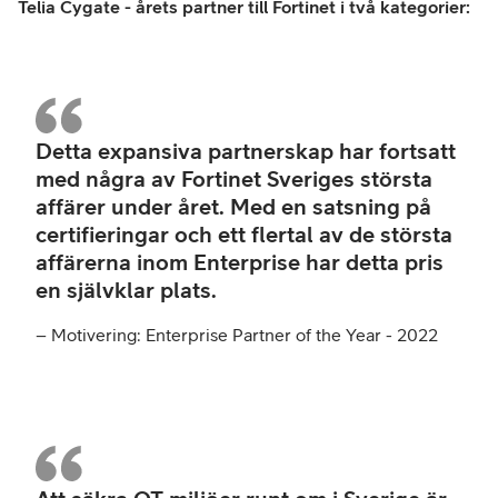
Telia Cygate - årets partner till Fortinet i två kategorier:
–
Moti
Detta expansiva partnerskap har fortsatt
Ente
Part
med några av Fortinet Sveriges största
of
affärer under året. Med en satsning på
the
Year
certifieringar och ett flertal av de största
-
affärerna inom Enterprise har detta pris
202
en självklar plats.
– Motivering: Enterprise Partner of the Year - 2022
–
Moti
OT