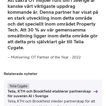
Att säkra OT miljöer runt om i Sverige är
Part
kanske vårt viktigaste uppdrag
of
kommande år. Denna partner har visat på
the
Year
en stark utveckling inom detta område
-
och det speciellt inom området Property
202
Tech. Att 30 % av vår gemensamma
omsättning ligger inom detta område gör
att detta pris självklart går till Telia
Cygate.
– Motivering: OT Partner of the Year - 2022
Relaterade nyheter
Telia Cygate
Telia, KTH och Brookfield etablerar partnerskap
för suverän AI i Sverige
Telia, KTH och Brookfield inleder partnerskap för att