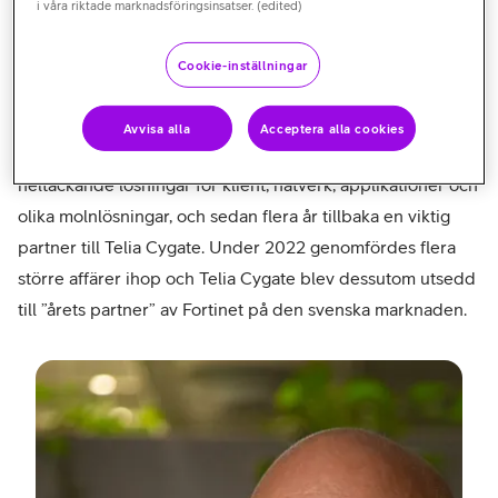
att Telia Cygate nyligen blev årets partner till
i våra riktade marknadsföringsinsatser. (edited)
Fortinet i Sverige.
Cookie-inställningar
Telia Cygate är en av Sveriges ledande systemintegratörer,
med fokus på lokala nät, säkerhet och moln. Fortinet är en
Avvisa alla
Acceptera alla cookies
världsledande tillverkare inom cybersäkerhet med
heltäckande lösningar för klient, nätverk, applikationer och
olika molnlösningar, och sedan flera år tillbaka en viktig
partner till Telia Cygate. Under 2022 genomfördes flera
större affärer ihop och Telia Cygate blev dessutom utsedd
till ”årets partner” av Fortinet på den svenska marknaden.
–
Fred
Sidm
VD
Telia
Cyg