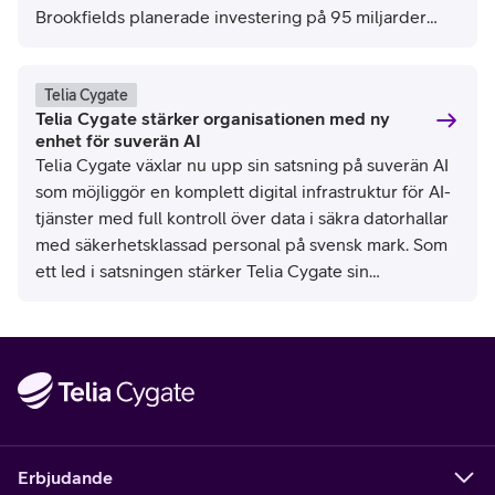
Brookfields planerade investering på 95 miljarder
kronor i svensk AI-infrastruktur, som Telia kommer att
koppla upp och som Telia Cygate kommer att drifta
och leverera suveräna AI-tjänster på.
Telia Cygate
Telia Cygate stärker organisationen med ny
enhet för suverän AI
Telia Cygate växlar nu upp sin satsning på suverän AI
som möjliggör en komplett digital infrastruktur för AI-
tjänster med full kontroll över data i säkra datorhallar
med säkerhetsklassad personal på svensk mark. Som
ett led i satsningen stärker Telia Cygate sin
organisation med en helt ny dedikerad enhet för
hybridmoln och AI – och som leds av Zakaria Bennani.
Rekrytering av fler nyckelkompetenser till den nya
enheten pågår nu.
Erbjudande