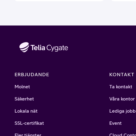
med sin expertis.
ERBJUDANDE
KONTAKT
Molnet
Ta kontakt
Säkerhet
Våra kontor
Lokala nät
Lediga jobb
SSL-certifikat
Event
Fler tjänster
Cloud Contr