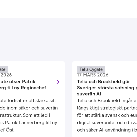
ate
Telia Cygate
 2026
17 MARS 2026
ate utser Patrik
Telia och Brookfield gör
rg till ny Regionchef
Sveriges största satsning 
suverän AI
te fortsätter att stärka sitt
Telia och Brookfield ingår e
de inom säker och suverän
långsiktigt strategiskt part
frastruktur. Som ett led i
för att stärka svensk och eu
es Patrik Lännerberg till ny
digital suveränitet och driv
ef Öst.
och säker AI-användning i 
privat och offentlig sektor.