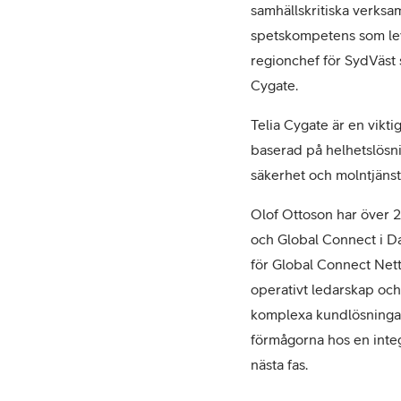
samhällskritiska verksam
spetskompetens som lev
regionchef för SydVäst sk
Cygate.
Telia Cygate är en vikti
baserad på helhetslösni
säkerhet och molntjänst
Olof Ottoson har över 2
och Global Connect i D
för Global Connect Net
operativt ledarskap och 
komplexa kundlösningar 
förmågorna hos en integ
nästa fas.