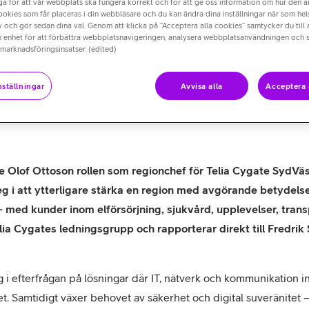
a för att vår webbplats ska fungera korrekt och för att ge oss information om hur den 
cookies som får placeras i din webbläsare och du kan ändra dina inställningar när som hels
eter.
 och gör sedan dina val. Genom att klicka på “Acceptera alla cookies” samtycker du till 
n enhet för att förbättra webbplatsnavigeringen, analysera webbplatsanvändningen och s
 marknadsföringsinsatser. (edited)
ställningar
Avvisa alla
Acceptera 
de Olof Ottoson rollen som regionchef för Telia Cygate SydVä
teg i att ytterligare stärka en region med avgörande betydels
– med kunder inom elförsörjning, sjukvård, upplevelser, trans
lia Cygates ledningsgrupp och rapporterar direkt till Fredrik 
g i efterfrågan på lösningar där IT, nätverk och kommunikation in
Samtidigt växer behovet av säkerhet och digital suveränitet – s