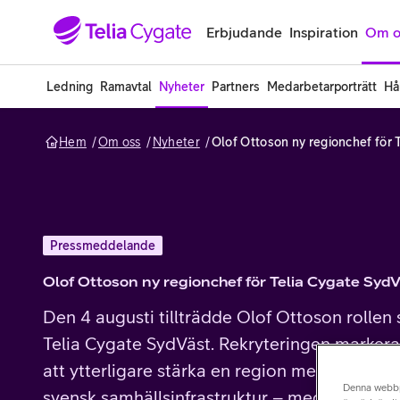
Gå till sidans innehåll
Erbjudande
Inspiration
Om o
Ledning
Ramavtal
Nyheter
Partners
Medarbetarporträtt
Hå
Hem
Om oss
Nyheter
Olof Ottoson ny regionchef för 
Pressmeddelande
Olof Ottoson ny regionchef för Telia Cygate Syd
Den 4 augusti tillträdde Olof Ottoson rollen
Telia Cygate SydVäst. Rekryteringen markerar 
att ytterligare stärka en region med avgöran
Denna webb
svensk samhällsinfrastruktur – med kunder in