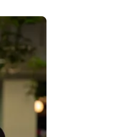
–
Fredrik
Sidmar,
VD