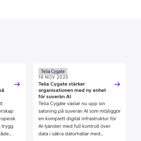
Telia Cygate
18 NOV 2025
Telia Cygate stärker
på
organisationen med ny enhet
för suverän AI
tt
Telia Cygate växlar nu upp sin
nerskap
satsning på suverän AI som möjliggör
ropeisk
en komplett digital infrastruktur för
a trygg
AI-tjänster med full kontroll över
både
data i säkra datorhallar med
säkerhetsklassad personal på svensk