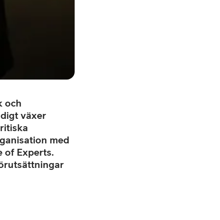
k och
digt växer
ritiska
organisation med
 of Experts.
örutsättningar