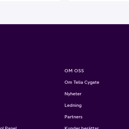
Satsningen bygger på Brook
planerade investering på 9
miljarder kronor i svensk AI
infrastruktur, som Telia kom
koppla upp och som Telia 
kommer att drifta och lever
suveräna AI-tjänster på.
OM OSS
Om Telia Cygate
Nyheter
Ledning
Partners
ol Panel
Kunder berättar