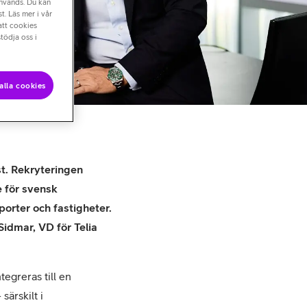
används. Du kan
t. Läs mer i vår
att cookies
tödja oss i
alla cookies
st. Rekryteringen
e för svensk
porter och fastigheter.
Sidmar, VD för Telia
tegreras till en
ärskilt i