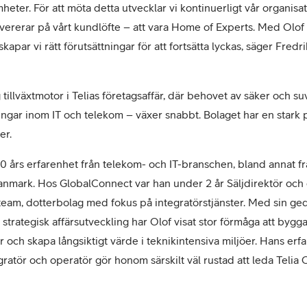
heter. För att möta detta utvecklar vi kontinuerligt vår organis
ererar på vårt kundlöfte – att vara Home of Experts. Med Olof
apar vi rätt förutsättningar för att fortsätta lyckas, säger Fredr
g tillväxtmotor i Telias företagsaffär, där behovet av säker och su
ngar inom IT och telekom – växer snabbt. Bolaget har en stark p
er.
0 års erfarenhet från telekom- och IT-branschen, bland annat f
anmark. Hos GlobalConnect var han under 2 år Säljdirektör och
team, dotterbolag med fokus på integratörstjänster. Med sin g
strategisk affärsutveckling har Olof visat stor förmåga att bygga
och skapa långsiktigt värde i teknikintensiva miljöer. Hans erf
ratör och operatör gör honom särskilt väl rustad att leda Telia 