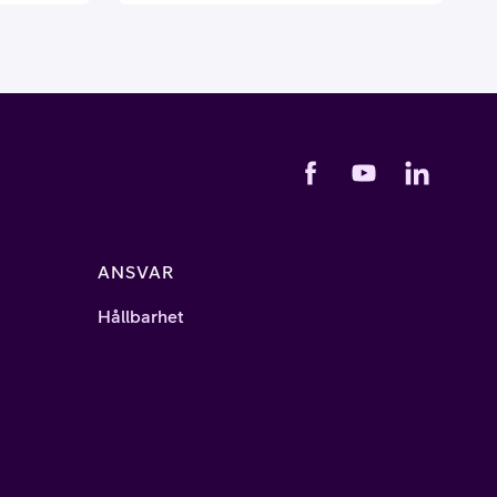
fields
mark. Som ett led i satsningen
5
stärker Telia Cygate sin organisation
-
med en helt ny dedikerad enhet för
mer att
hybridmoln och AI – och som leds av
Cygate
Zakaria Bennani. Rekrytering av fler
era
nyckelkompetenser till den nya
enheten pågår nu.
ANSVAR
Hållbarhet