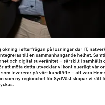
ig ökning i efterfrågan på lösningar där IT, nätver
ntegreras till en sammanhängande helhet. Samti
het och digital suveränitet – särskilt i samhällsk
r att möta detta utvecklar vi kontinuerligt vår 
som levererar på vårt kundlöfte – att vara Home
 som ny regionchef för SydVäst skapar vi rätt f
lyckas.