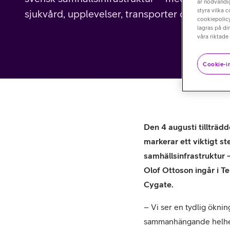
är nödvändig
styra vilka 
sjukvård, upplevelser, transporter och fastigh
cookiepolicy
lagras på di
våra riktade
Cookie-in
Den 4 augusti tillträd
markerar ett viktigt s
samhällsinfrastruktur 
Olof Ottoson ingår i Te
Cygate.
– Vi ser en tydlig öknin
sammanhängande helhet. 