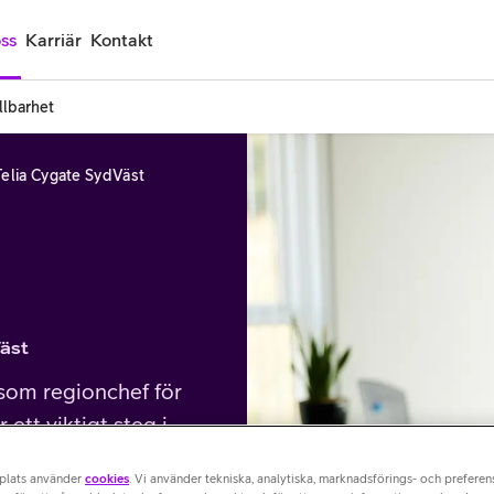
ss
Karriär
Kontakt
llbarhet
Telia Cygate SydVäst
Väst
 som regionchef för
ett viktigt steg i
de betydelse för
plats använder
cookies
. Vi använder tekniska, analytiska, marknadsförings- och prefere
om elförsörjning,