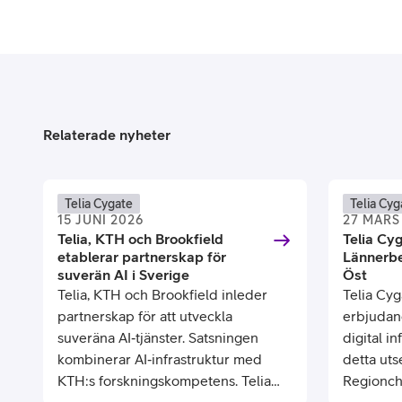
Relaterade nyheter
Telia Cygate
Telia Cyg
15 JUNI 2026
27 MARS
Telia, KTH och Brookfield
Telia Cyg
etablerar partnerskap för
Lännerbe
suverän AI i Sverige
Öst
Telia, KTH och Brookfield inleder
Telia Cyga
partnerskap för att utveckla
erbjudan
suveräna AI‑tjänster. Satsningen
digital in
kombinerar AI‑infrastruktur med
detta uts
KTH:s forskningskompetens. Telia
Regionch
Cygate får en central roll och bidrar