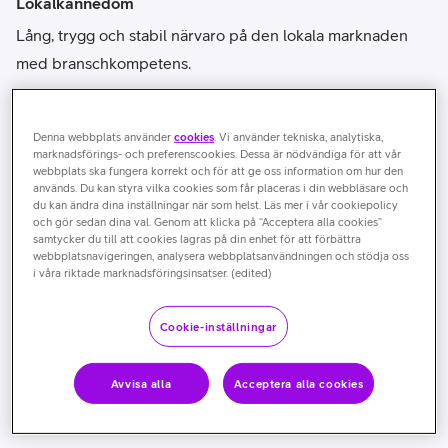
Lokalkännedom
Lång, trygg och stabil närvaro på den lokala marknaden
med branschkompetens.
Denna webbplats använder
cookies
. Vi använder tekniska, analytiska,
marknadsförings- och preferenscookies. Dessa är nödvändiga för att vår
webbplats ska fungera korrekt och för att ge oss information om hur den
används. Du kan styra vilka cookies som får placeras i din webbläsare och
du kan ändra dina inställningar när som helst. Läs mer i vår cookiepolicy
och gör sedan dina val. Genom att klicka på “Acceptera alla cookies”
Spetskompetens
samtycker du till att cookies lagras på din enhet för att förbättra
webbplatsnavigeringen, analysera webbplatsanvändningen och stödja oss
Lokal spetskompetens inom lokala nät, säkerhet och moln.
i våra riktade marknadsföringsinsatser. (edited)
Cookie-inställningar
Avvisa alla
Acceptera alla cookies
Experter som kan sina områden