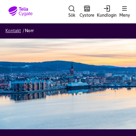
Gå till sidans innehåll
Sök
Cystore
Kundlogin
Meny
Kontakt
Norr