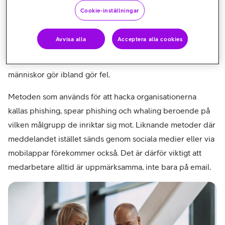
Cookie-inställningar
Resultaten är att många faktiskt lyder uppmaningen och
därmed utsätter sig för risk. Vid kontakt med de
Avvisa alla
Acceptera alla cookies
undersökta myndigheterna och organisationerna blir
svaret ofta att den mänskliga faktorn är avgörande och att
människor gör ibland gör fel.
Metoden som används för att hacka organisationerna
kallas phishing, spear phishing och whaling beroende på
vilken målgrupp de inriktar sig mot. Liknande metoder där
meddelandet istället sänds genom sociala medier eller via
mobilappar förekommer också. Det är därför viktigt att
medarbetare alltid är uppmärksamma, inte bara på email.